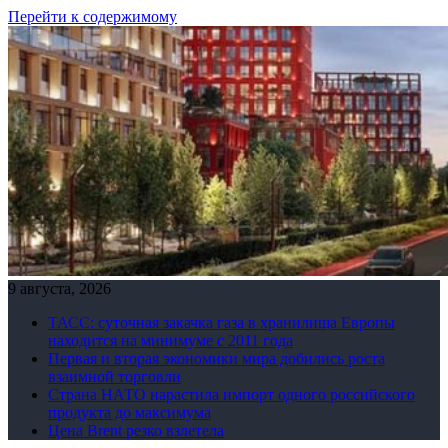
Перейти к содержимому
9 августа, 2026
ТАСС: суточная закачка газа в хранилища Европы
находится на минимуме с 2011 года
Первая и вторая экономики мира добились роста
взаимной торговли
Страна НАТО нарастила импорт одного российского
продукта до максимума
Цена Brent резко взлетела