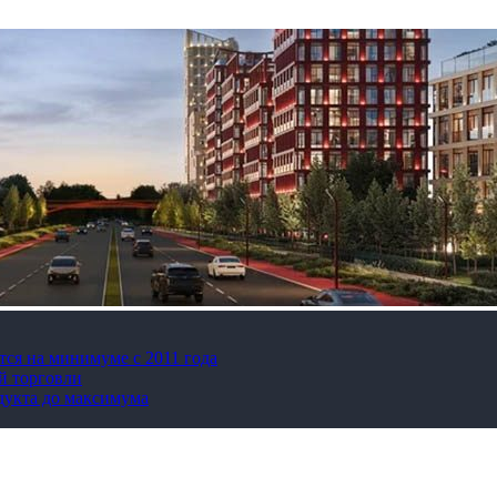
тся на минимуме с 2011 года
й торговли
дукта до максимума