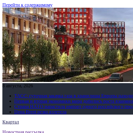
Перейти к содержимому
8 августа, 2026
ТАСС: суточная закачка газа в хранилища Европы находи
Первая и вторая экономики мира добились роста взаимно
Страна НАТО нарастила импорт одного российского про
Цена Brent резко взлетела
Квартал
Новостная рассылка