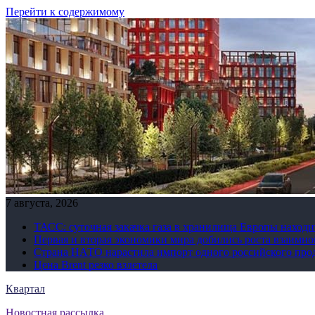
Перейти к содержимому
7 августа, 2026
ТАСС: суточная закачка газа в хранилища Европы находи
Первая и вторая экономики мира добились роста взаимно
Страна НАТО нарастила импорт одного российского про
Цена Brent резко взлетела
Квартал
Новостная рассылка