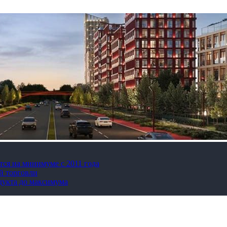
тся на минимуме с 2011 года
й торговли
дукта до максимума