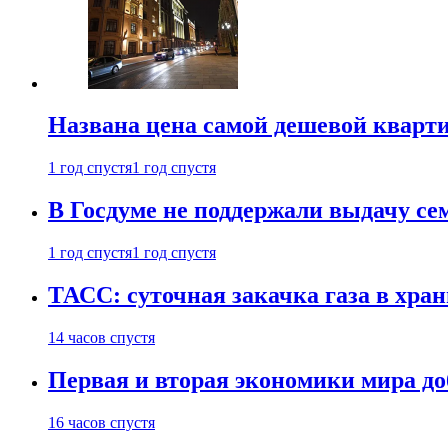
Названа цена самой дешевой кварт
1 год спустя
1 год спустя
В Госдуме не поддержали выдачу се
1 год спустя
1 год спустя
ТАСС: суточная закачка газа в хра
14 часов спустя
Первая и вторая экономики мира до
16 часов спустя