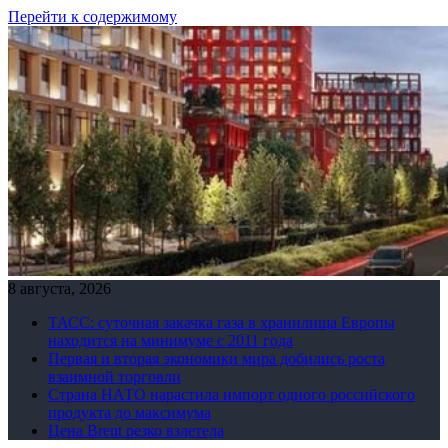
Перейти к содержимому
8 августа, 2026
ТАСС: суточная закачка газа в хранилища Европы
находится на минимуме с 2011 года
Первая и вторая экономики мира добились роста
взаимной торговли
Страна НАТО нарастила импорт одного российского
продукта до максимума
Цена Brent резко взлетела