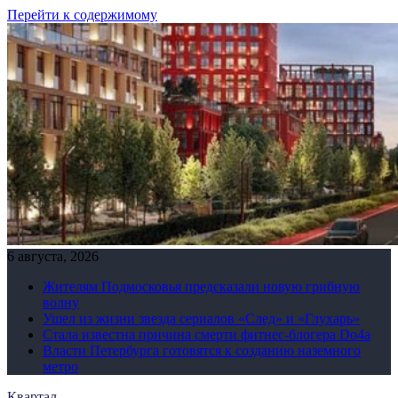
Перейти к содержимому
6 августа, 2026
Жителям Подмосковья предсказали новую грибную
волну
Ушел из жизни звезда сериалов «След» и «Глухарь»
Стала известна причина смерти фитнес-блогера Do4а
Власти Петербурга готовятся к созданию наземного
метро
Квартал