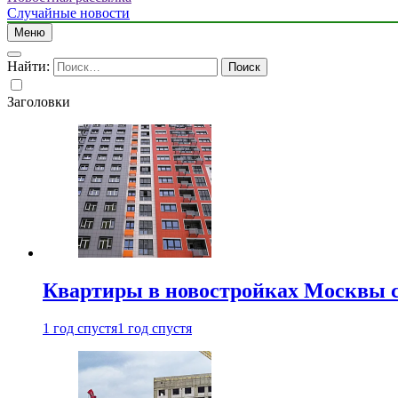
Случайные новости
Меню
Найти:
Заголовки
Квартиры в новостройках Москвы с
1 год спустя
1 год спустя