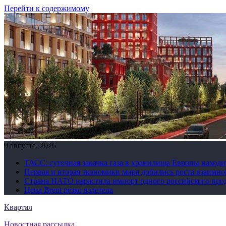
Перейти к содержимому
9 августа, 2026
ТАСС: суточная закачка газа в хранилища Европы находи
Первая и вторая экономики мира добились роста взаимно
Страна НАТО нарастила импорт одного российского про
Цена Brent резко взлетела
Квартал
Новостная рассылка