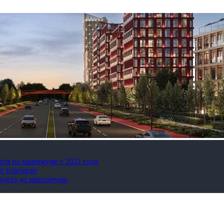
тся на минимуме с 2011 года
й торговли
дукта до максимума