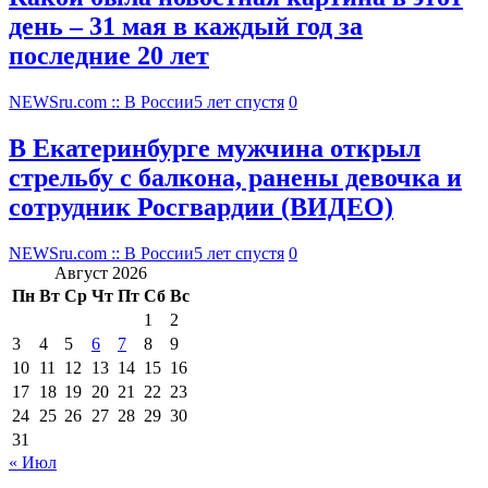
день – 31 мая в каждый год за
последние 20 лет
NEWSru.com :: В России
5 лет спустя
0
В Екатеринбурге мужчина открыл
стрельбу с балкона, ранены девочка и
сотрудник Росгвардии (ВИДЕО)
NEWSru.com :: В России
5 лет спустя
0
Август 2026
Пн
Вт
Ср
Чт
Пт
Сб
Вс
1
2
3
4
5
6
7
8
9
10
11
12
13
14
15
16
17
18
19
20
21
22
23
24
25
26
27
28
29
30
31
« Июл