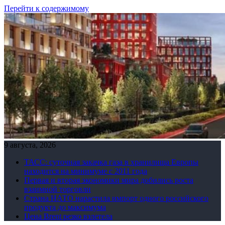
Перейти к содержимому
9 августа, 2026
ТАСС: суточная закачка газа в хранилища Европы
находится на минимуме с 2011 года
Первая и вторая экономики мира добились роста
взаимной торговли
Страна НАТО нарастила импорт одного российского
продукта до максимума
Цена Brent резко взлетела