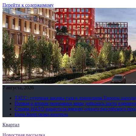
Перейти к содержимому
7 августа, 2026
ТАСС: суточная закачка газа в хранилища Европы находи
Первая и вторая экономики мира добились роста взаимно
Страна НАТО нарастила импорт одного российского про
Цена Brent резко взлетела
Квартал
Новостная рассылка