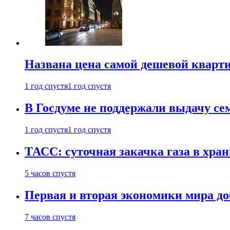
Названа цена самой дешевой кварт
1 год спустя
1 год спустя
В Госдуме не поддержали выдачу се
1 год спустя
1 год спустя
ТАСС: суточная закачка газа в хра
5 часов спустя
Первая и вторая экономики мира до
7 часов спустя