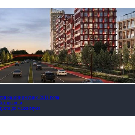
тся на минимуме с 2011 года
й торговли
дукта до максимума