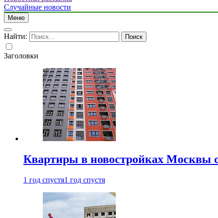
Случайные новости
Меню
Найти:
Заголовки
Квартиры в новостройках Москвы с
1 год спустя
1 год спустя