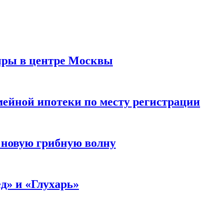
иры в центре Москвы
мейной ипотеки по месту регистрации
 новую грибную волну
д» и «Глухарь»