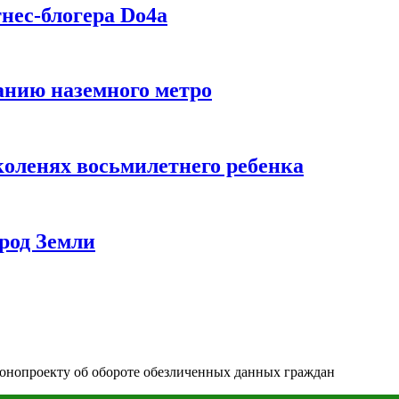
нес-блогера Do4а
данию наземного метро
коленях восьмилетнего ребенка
род Земли
онопроекту об обороте обезличенных данных граждан