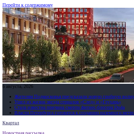
Перейти к содержимому
6 августа, 2026
Жителям Подмосковья предсказали новую грибную волн
Ушел из жизни звезда сериалов «След» и «Глухарь»
Стала известна причина смерти фитнес-блогера Do4а
Власти Петербурга готовятся к созданию наземного метр
Квартал
Новостная рассылка