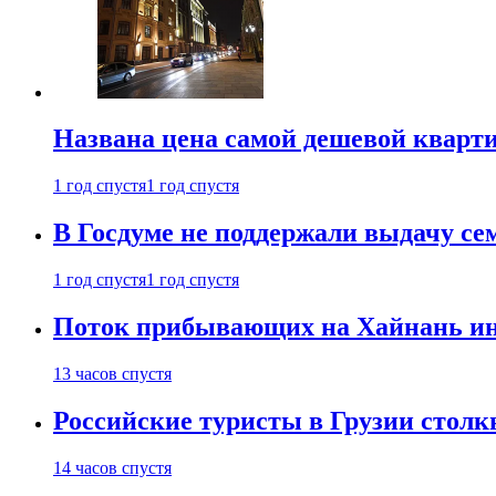
Названа цена самой дешевой кварт
1 год спустя
1 год спустя
В Госдуме не поддержали выдачу се
1 год спустя
1 год спустя
Поток прибывающих на Хайнань ино
13 часов спустя
Российские туристы в Грузии столк
14 часов спустя