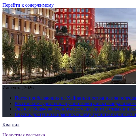
Перейти к содержимому
7 августа, 2026
Поток прибывающих на Хайнань иностранцев за полгода 
Российские туристы в Грузии столкнулись с вандализмом
Эксперт Кодякова: туристы все чаще едут на отдых в пр
Вкусно, доступно и красиво: почему туристы выбирают 
Квартал
Новостная рассылка