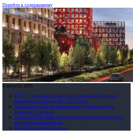
Перейти к содержимому
8 августа, 2026
ТАСС: суточная закачка газа в хранилища Европы
находится на минимуме с 2011 года
Первая и вторая экономики мира добились роста
взаимной торговли
Страна НАТО нарастила импорт одного российского
продукта до максимума
Цена Brent резко взлетела