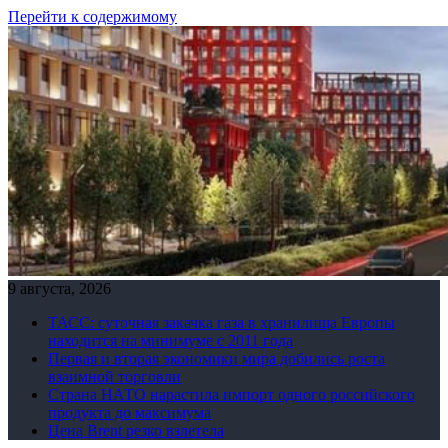
Перейти к содержимому
9 августа, 2026
ТАСС: суточная закачка газа в хранилища Европы
находится на минимуме с 2011 года
Первая и вторая экономики мира добились роста
взаимной торговли
Страна НАТО нарастила импорт одного российского
продукта до максимума
Цена Brent резко взлетела