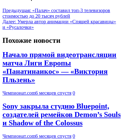
Предыдущая:
«Палач» составил топ-3 телевизоров
стоимостью до 20 тысяч рублей
Далее:
Умерла автор анимации «Спящей красавицы»
и «Русалочки»
Похожие новости
Начало прямой видеотрансляции
матча Лиги Европы
«Панатинаикос» — «Виктория
Пльзень»
Чемпионат.com
6 месяцев спустя
0
Sony закрыла студию Bluepoint,
создателей ремейков Demon’s Souls
и Shadow of the Colossus
Чемпионат.com
6 месяцев спустя
0