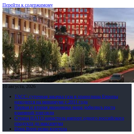
Перейти к содержимому
10 августа, 2026
ТАСС: суточная закачка газа в хранилища Европы
находится на минимуме с 2011 года
Первая и вторая экономики мира добились роста
взаимной торговли
Страна НАТО нарастила импорт одного российского
продукта до максимума
Цена Brent резко взлетела