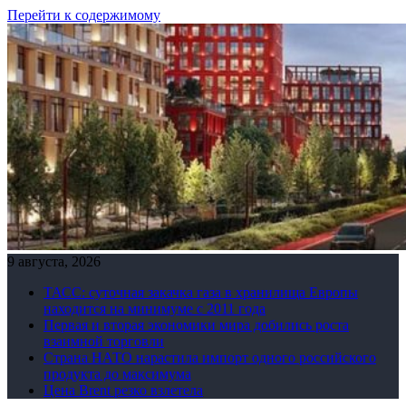
Перейти к содержимому
9 августа, 2026
ТАСС: суточная закачка газа в хранилища Европы
находится на минимуме с 2011 года
Первая и вторая экономики мира добились роста
взаимной торговли
Страна НАТО нарастила импорт одного российского
продукта до максимума
Цена Brent резко взлетела