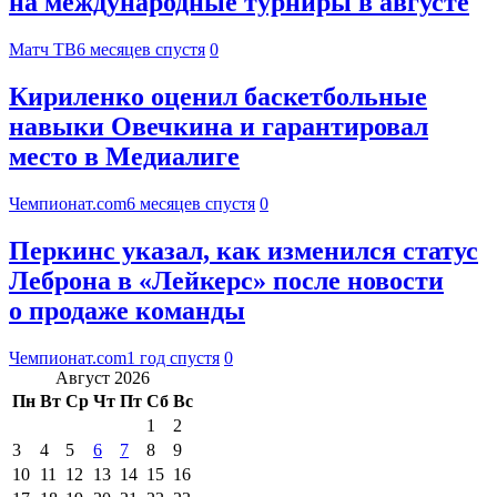
на международные турниры в августе
Матч ТВ
6 месяцев спустя
0
Кириленко оценил баскетбольные
навыки Овечкина и гарантировал
место в Медиалиге
Чемпионат.com
6 месяцев спустя
0
Перкинс указал, как изменился статус
Леброна в «Лейкерс» после новости
о продаже команды
Чемпионат.com
1 год спустя
0
Август 2026
Пн
Вт
Ср
Чт
Пт
Сб
Вс
1
2
3
4
5
6
7
8
9
10
11
12
13
14
15
16