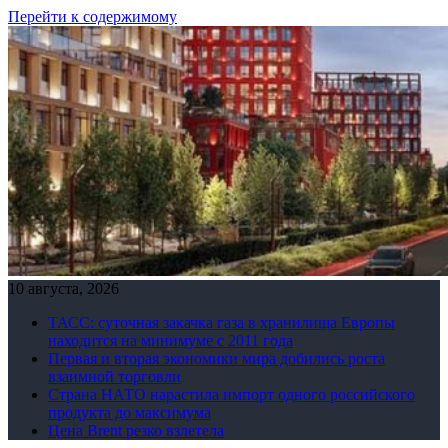
Перейти к содержимому
10 августа, 2026
ТАСС: суточная закачка газа в хранилища Европы
находится на минимуме с 2011 года
Первая и вторая экономики мира добились роста
взаимной торговли
Страна НАТО нарастила импорт одного российского
продукта до максимума
Цена Brent резко взлетела