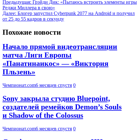
Предыдущая:
Грэйди Дик: «Пытаюсь встроить элементы игры
Реджи Миллера в свою»
Далее:
Блогер запустил Cyberpunk 2077 на Android и получил
от 25 до 55 кадров в секунду
Похожие новости
Начало прямой видеотрансляции
матча Лиги Европы
«Панатинаикос» — «Виктория
Пльзень»
Чемпионат.com
6 месяцев спустя
0
Sony закрыла студию Bluepoint,
создателей ремейков Demon’s Souls
и Shadow of the Colossus
Чемпионат.com
6 месяцев спустя
0