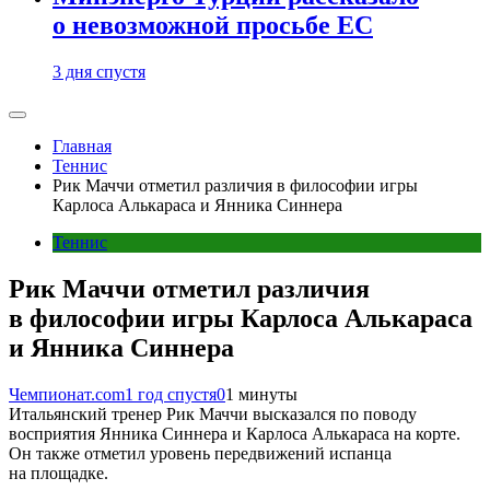
о невозможной просьбе ЕС
3 дня спустя
Главная
Теннис
Рик Маччи отметил различия в философии игры
Карлоса Алькараса и Янника Синнера
Теннис
Рик Маччи отметил различия
в философии игры Карлоса Алькараса
и Янника Синнера
Чемпионат.com
1 год спустя
0
1 минуты
Итальянский тренер Рик Маччи высказался по поводу
восприятия Янника Синнера и Карлоса Алькараса на корте.
Он также отметил уровень передвижений испанца
на площадке.