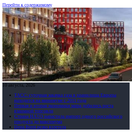
Перейти к содержимому
10 августа, 2026
ТАСС: суточная закачка газа в хранилища Европы
находится на минимуме с 2011 года
Первая и вторая экономики мира добились роста
взаимной торговли
Страна НАТО нарастила импорт одного российского
продукта до максимума
Цена Brent резко взлетела