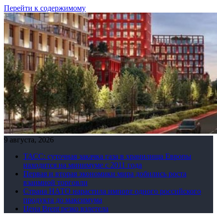
Перейти к содержимому
9 августа, 2026
ТАСС: суточная закачка газа в хранилища Европы
находится на минимуме с 2011 года
Первая и вторая экономики мира добились роста
взаимной торговли
Страна НАТО нарастила импорт одного российского
продукта до максимума
Цена Brent резко взлетела