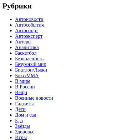
Рубрики
Автоновости
Автособытия
Автоспорт
Автоэксперт
Актеры
Аналитика
Баскетбол
Безопасность
Безумный мир
Биатлон/Лыжи
Бокс/MMA
В мире
В России
Вещи
Военные новости
Гаджеты
Дети
Дом и сад
Еда
Звёзды
Здоровье
Игры