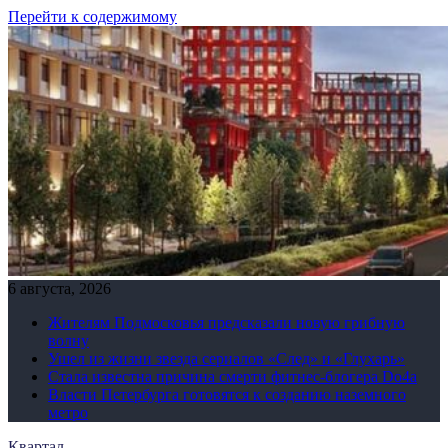
Перейти к содержимому
6 августа, 2026
Жителям Подмосковья предсказали новую грибную
волну
Ушел из жизни звезда сериалов «След» и «Глухарь»
Стала известна причина смерти фитнес-блогера Do4а
Власти Петербурга готовятся к созданию наземного
метро
Квартал