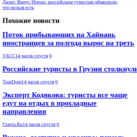
Далее:
Вирус Нипах: российским туристам объяснили,
что нельзя есть
Похожие новости
Поток прибывающих на Хайнань
иностранцев за полгода вырос на треть
ТАСС
14 часов спустя
0
Российские туристы в Грузии столкнул
TourDom
14 часов спустя
0
Эксперт Кодякова: туристы все чаще
едут на отдых в прохладные
направления
Газета.Ru
14 часов спустя
0