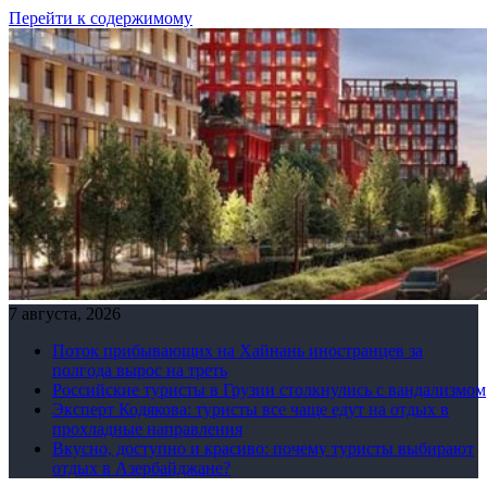
Перейти к содержимому
7 августа, 2026
Поток прибывающих на Хайнань иностранцев за
полгода вырос на треть
Российские туристы в Грузии столкнулись с вандализмом
Эксперт Кодякова: туристы все чаще едут на отдых в
прохладные направления
Вкусно, доступно и красиво: почему туристы выбирают
отдых в Азербайджане?