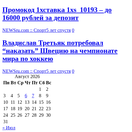
Промокод 1хставка 1xs_10193 – до
16000 рублей за депозит
NEWSru.com :: Спорт
5 лет спустя
0
Владислав Третьяк потребовал
“наказать” Швецию на чемпионате
мира по хоккею
NEWSru.com :: Спорт
5 лет спустя
0
Август 2026
Пн
Вт
Ср
Чт
Пт
Сб
Вс
1
2
3
4
5
6
7
8
9
10
11
12
13
14
15
16
17
18
19
20
21
22
23
24
25
26
27
28
29
30
31
« Июл