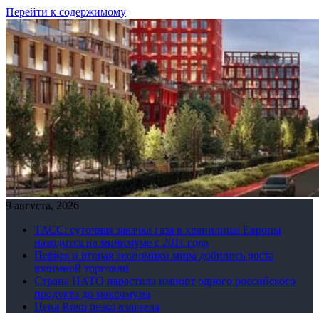
Перейти к содержимому
9 августа, 2026
ТАСС: суточная закачка газа в хранилища Европы
находится на минимуме с 2011 года
Первая и вторая экономики мира добились роста
взаимной торговли
Страна НАТО нарастила импорт одного российского
продукта до максимума
Цена Brent резко взлетела