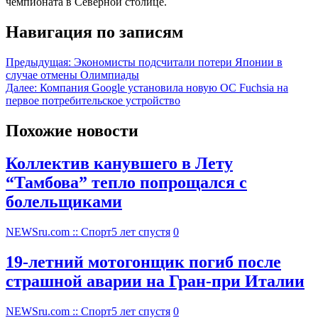
чемпионата в Северной столице.
Навигация по записям
Предыдущая:
Экономисты подсчитали потери Японии в
случае отмены Олимпиады
Далее:
Компания Google установила новую OC Fuchsia на
первое потребительское устройство
Похожие новости
Коллектив канувшего в Лету
“Тамбова” тепло попрощался с
болельщиками
NEWSru.com :: Спорт
5 лет спустя
0
19-летний мотогонщик погиб после
страшной аварии на Гран-при Италии
NEWSru.com :: Спорт
5 лет спустя
0