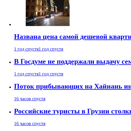
Названа цена самой дешевой кварт
1 год спустя
1 год спустя
В Госдуме не поддержали выдачу се
1 год спустя
1 год спустя
Поток прибывающих на Хайнань ино
16 часов спустя
Российские туристы в Грузии столк
16 часов спустя