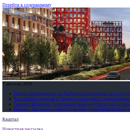
Перейти к содержимому
7 августа, 2026
Поток прибывающих на Хайнань иностранцев за полгода 
Российские туристы в Грузии столкнулись с вандализмом
Эксперт Кодякова: туристы все чаще едут на отдых в пр
Вкусно, доступно и красиво: почему туристы выбирают 
Квартал
Новостная рассылка