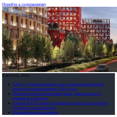
Перейти к содержимому
8 августа, 2026
ТАСС: суточная закачка газа в хранилища Европы
находится на минимуме с 2011 года
Первая и вторая экономики мира добились роста
взаимной торговли
Страна НАТО нарастила импорт одного российского
продукта до максимума
Цена Brent резко взлетела