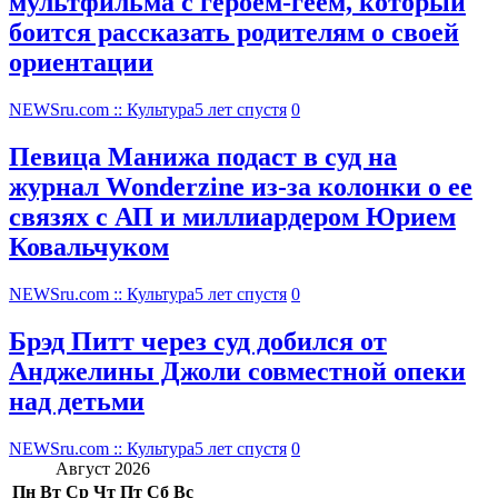
мультфильма c героем-геем, который
боится рассказать родителям о своей
ориентации
NEWSru.com :: Культура
5 лет спустя
0
Певица Манижа подаст в суд на
журнал Wonderzine из-за колонки о ее
связях с АП и миллиардером Юрием
Ковальчуком
NEWSru.com :: Культура
5 лет спустя
0
Брэд Питт через суд добился от
Анджелины Джоли совместной опеки
над детьми
NEWSru.com :: Культура
5 лет спустя
0
Август 2026
Пн
Вт
Ср
Чт
Пт
Сб
Вс