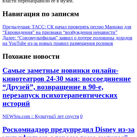
власти перенаправили ее в музей.
Навигация по записям
Предыдущая:
ТАСС: СК начал проверять песню Манижи для
“Евровидения” на признаки “возбуждения ненависти”
Далее:
“Союзмультфильм” заявил о потере половины доходов
на YouTube из-за новых правил размещения роликов
Похожие новости
Самые заметные новинки онлайн-
кинотеатров 24-30 мая: воссоединение
“Друзей”, возвращение в 90-е,
перезапуск психотерапевтических
историй
NEWSru.com :: Культура
5 лет спустя
0
Роскомнадзор предупредил Disney из-за