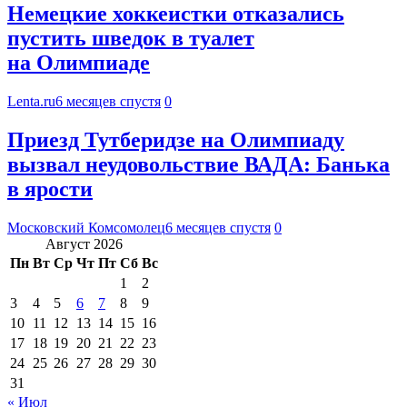
Немецкие хоккеистки отказались
пустить шведок в туалет
на Олимпиаде
Lenta.ru
6 месяцев спустя
0
Приезд Тутберидзе на Олимпиаду
вызвал неудовольствие ВАДА: Банька
в ярости
Московский Комсомолец
6 месяцев спустя
0
Август 2026
Пн
Вт
Ср
Чт
Пт
Сб
Вс
1
2
3
4
5
6
7
8
9
10
11
12
13
14
15
16
17
18
19
20
21
22
23
24
25
26
27
28
29
30
31
« Июл