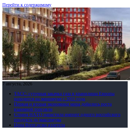
Перейти к содержимому
7 августа, 2026
ТАСС: суточная закачка газа в хранилища Европы
находится на минимуме с 2011 года
Первая и вторая экономики мира добились роста
взаимной торговли
Страна НАТО нарастила импорт одного российского
продукта до максимума
Цена Brent резко взлетела