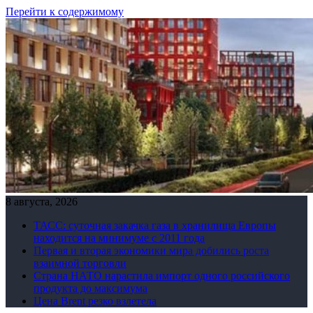
Перейти к содержимому
8 августа, 2026
ТАСС: суточная закачка газа в хранилища Европы
находится на минимуме с 2011 года
Первая и вторая экономики мира добились роста
взаимной торговли
Страна НАТО нарастила импорт одного российского
продукта до максимума
Цена Brent резко взлетела