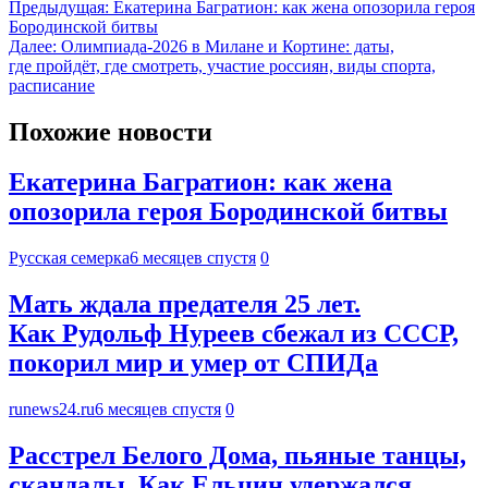
Предыдущая:
Екатерина Багратион: как жена опозорила героя
Бородинской битвы
Далее:
Олимпиада-2026 в Милане и Кортине: даты,
где пройдёт, где смотреть, участие россиян, виды спорта,
расписание
Похожие новости
Екатерина Багратион: как жена
опозорила героя Бородинской битвы
Русская семерка
6 месяцев спустя
0
Мать ждала предателя 25 лет.
Как Рудольф Нуреев сбежал из СССР,
покорил мир и умер от СПИДа
runews24.ru
6 месяцев спустя
0
Расстрел Белого Дома, пьяные танцы,
скандалы. Как Ельцин удержался