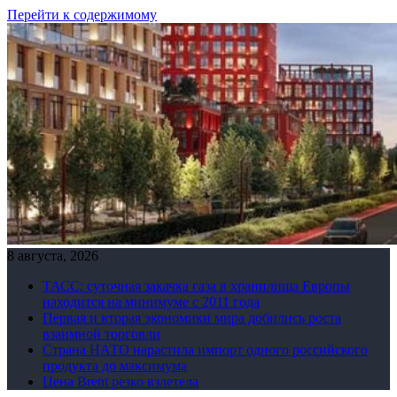
Перейти к содержимому
8 августа, 2026
ТАСС: суточная закачка газа в хранилища Европы
находится на минимуме с 2011 года
Первая и вторая экономики мира добились роста
взаимной торговли
Страна НАТО нарастила импорт одного российского
продукта до максимума
Цена Brent резко взлетела