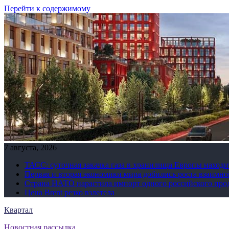
Перейти к содержимому
7 августа, 2026
ТАСС: суточная закачка газа в хранилища Европы находи
Первая и вторая экономики мира добились роста взаимно
Страна НАТО нарастила импорт одного российского про
Цена Brent резко взлетела
Квартал
Новостная рассылка