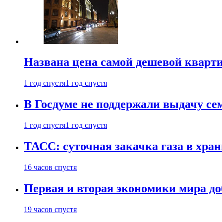
Названа цена самой дешевой кварт
1 год спустя
1 год спустя
В Госдуме не поддержали выдачу се
1 год спустя
1 год спустя
ТАСС: суточная закачка газа в хра
16 часов спустя
Первая и вторая экономики мира до
19 часов спустя