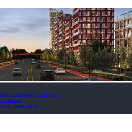
тся на минимуме с 2011 года
й торговли
дукта до максимума