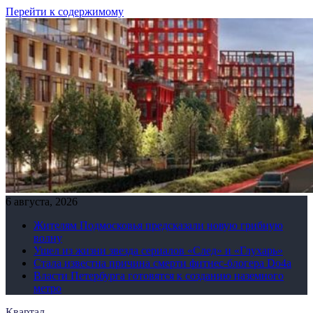
Перейти к содержимому
6 августа, 2026
Жителям Подмосковья предсказали новую грибную
волну
Ушел из жизни звезда сериалов «След» и «Глухарь»
Стала известна причина смерти фитнес-блогера Do4а
Власти Петербурга готовятся к созданию наземного
метро
Квартал