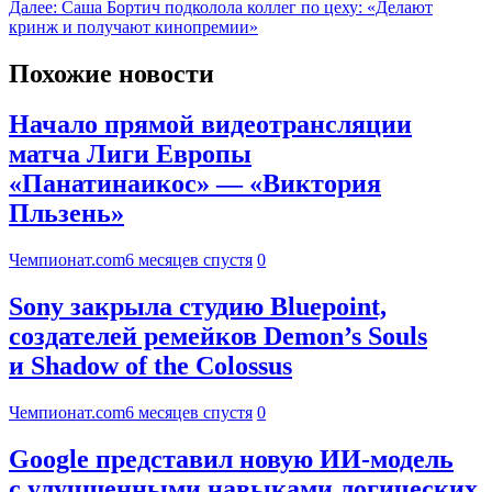
Далее:
Саша Бортич подколола коллег по цеху: «Делают
кринж и получают кинопремии»
Похожие новости
Начало прямой видеотрансляции
матча Лиги Европы
«Панатинаикос» — «Виктория
Пльзень»
Чемпионат.com
6 месяцев спустя
0
Sony закрыла студию Bluepoint,
создателей ремейков Demon’s Souls
и Shadow of the Colossus
Чемпионат.com
6 месяцев спустя
0
Google представил новую ИИ-модель
с улучшенными навыками логических