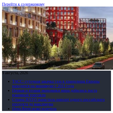
Перейти к содержимому
9 августа, 2026
ТАСС: суточная закачка газа в хранилища Европы
находится на минимуме с 2011 года
Первая и вторая экономики мира добились роста
взаимной торговли
Страна НАТО нарастила импорт одного российского
продукта до максимума
Цена Brent резко взлетела