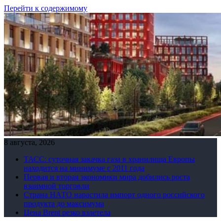
Перейти к содержимому
8 августа, 2026
ТАСС: суточная закачка газа в хранилища Европы
находится на минимуме с 2011 года
Первая и вторая экономики мира добились роста
взаимной торговли
Страна НАТО нарастила импорт одного российского
продукта до максимума
Цена Brent резко взлетела