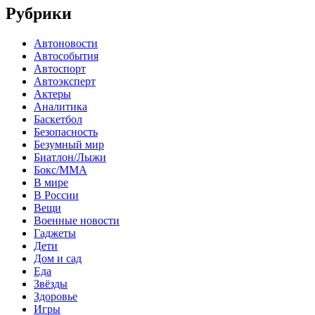
Рубрики
Автоновости
Автособытия
Автоспорт
Автоэксперт
Актеры
Аналитика
Баскетбол
Безопасность
Безумный мир
Биатлон/Лыжи
Бокс/MMA
В мире
В России
Вещи
Военные новости
Гаджеты
Дети
Дом и сад
Еда
Звёзды
Здоровье
Игры