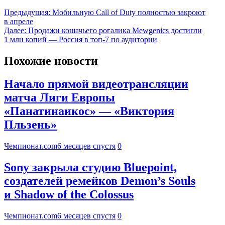
Предыдущая:
Мобильную Call of Duty полностью закроют
в апреле
Далее:
Продажи кошачьего рогалика Mewgenics достигли
1 млн копий — Россия в топ-7 по аудитории
Похожие новости
Начало прямой видеотрансляции
матча Лиги Европы
«Панатинаикос» — «Виктория
Пльзень»
Чемпионат.com
6 месяцев спустя
0
Sony закрыла студию Bluepoint,
создателей ремейков Demon’s Souls
и Shadow of the Colossus
Чемпионат.com
6 месяцев спустя
0