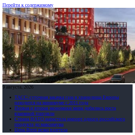
Перейти к содержимому
9 августа, 2026
ТАСС: суточная закачка газа в хранилища Европы
находится на минимуме с 2011 года
Первая и вторая экономики мира добились роста
взаимной торговли
Страна НАТО нарастила импорт одного российского
продукта до максимума
Цена Brent резко взлетела