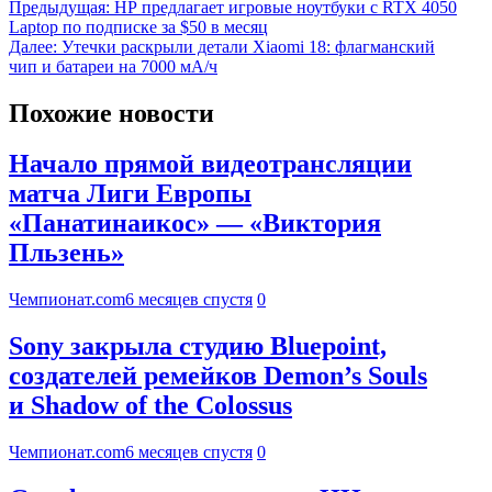
Предыдущая:
HP предлагает игровые ноутбуки с RTX 4050
Laptop по подписке за $50 в месяц
Далее:
Утечки раскрыли детали Xiaomi 18: флагманский
чип и батареи на 7000 мА/ч
Похожие новости
Начало прямой видеотрансляции
матча Лиги Европы
«Панатинаикос» — «Виктория
Пльзень»
Чемпионат.com
6 месяцев спустя
0
Sony закрыла студию Bluepoint,
создателей ремейков Demon’s Souls
и Shadow of the Colossus
Чемпионат.com
6 месяцев спустя
0