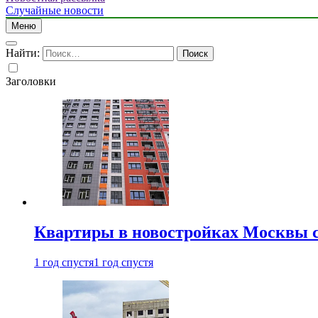
Случайные новости
Меню
Найти:
Заголовки
Квартиры в новостройках Москвы с
1 год спустя
1 год спустя