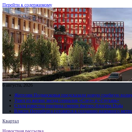
Перейти к содержимому
6 августа, 2026
Жителям Подмосковья предсказали новую грибную волн
Ушел из жизни звезда сериалов «След» и «Глухарь»
Стала известна причина смерти фитнес-блогера Do4а
Власти Петербурга готовятся к созданию наземного метр
Квартал
Новостная рассылка