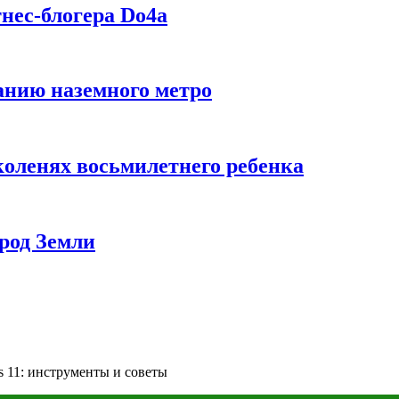
нес-блогера Do4а
данию наземного метро
коленях восьмилетнего ребенка
род Земли
 11: инструменты и советы