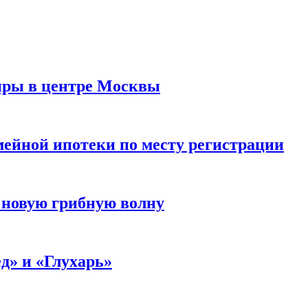
иры в центре Москвы
мейной ипотеки по месту регистрации
 новую грибную волну
д» и «Глухарь»