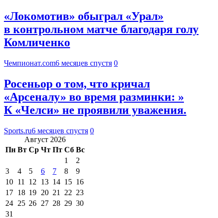
«Локомотив» обыграл «Урал»
в контрольном матче благодаря голу
Комличенко
Чемпионат.com
6 месяцев спустя
0
Росеньор о том, что кричал
«Арсеналу» во время разминки: »
К «Челси» не проявили уважения.
Sports.ru
6 месяцев спустя
0
Август 2026
Пн
Вт
Ср
Чт
Пт
Сб
Вс
1
2
3
4
5
6
7
8
9
10
11
12
13
14
15
16
17
18
19
20
21
22
23
24
25
26
27
28
29
30
31