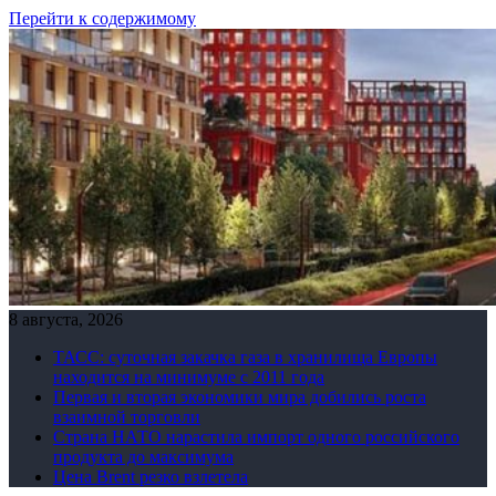
Перейти к содержимому
8 августа, 2026
ТАСС: суточная закачка газа в хранилища Европы
находится на минимуме с 2011 года
Первая и вторая экономики мира добились роста
взаимной торговли
Страна НАТО нарастила импорт одного российского
продукта до максимума
Цена Brent резко взлетела