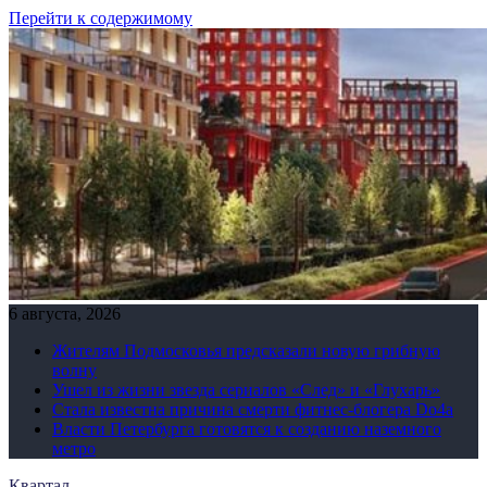
Перейти к содержимому
6 августа, 2026
Жителям Подмосковья предсказали новую грибную
волну
Ушел из жизни звезда сериалов «След» и «Глухарь»
Стала известна причина смерти фитнес-блогера Do4а
Власти Петербурга готовятся к созданию наземного
метро
Квартал