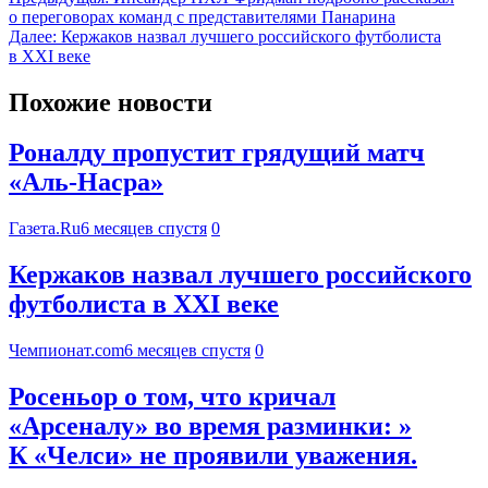
о переговорах команд с представителями Панарина
Далее:
Кержаков назвал лучшего российского футболиста
в ХХI веке
Похожие новости
Роналду пропустит грядущий матч
«Аль-Насра»
Газета.Ru
6 месяцев спустя
0
Кержаков назвал лучшего российского
футболиста в ХХI веке
Чемпионат.com
6 месяцев спустя
0
Росеньор о том, что кричал
«Арсеналу» во время разминки: »
К «Челси» не проявили уважения.