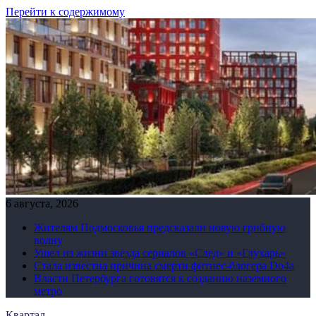
Перейти к содержимому
6 августа, 2026
Жителям Подмосковья предсказали новую грибную
волну
Ушел из жизни звезда сериалов «След» и «Глухарь»
Стала известна причина смерти фитнес-блогера Do4а
Власти Петербурга готовятся к созданию наземного
метро
Квартал