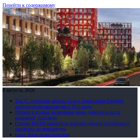
Перейти к содержимому
8 августа, 2026
ТАСС: суточная закачка газа в хранилища Европы
находится на минимуме с 2011 года
Первая и вторая экономики мира добились роста
взаимной торговли
Страна НАТО нарастила импорт одного российского
продукта до максимума
Цена Brent резко взлетела