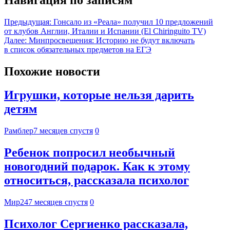
Предыдущая:
Гонсало из «Реала» получил 10 предложений
от клубов Англии, Италии и Испании (El Chiringuito TV)
Далее:
Минпросвещения: Историю не будут включать
в список обязательных предметов на ЕГЭ
Похожие новости
Игрушки, которые нельзя дарить
детям
Рамблер
7 месяцев спустя
0
Ребенок попросил необычный
новогодний подарок. Как к этому
относиться, рассказала психолог
Мир24
7 месяцев спустя
0
Психолог Сергиенко рассказала,