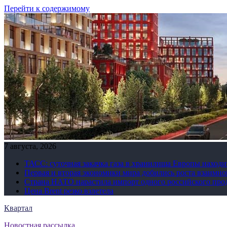
Перейти к содержимому
7 августа, 2026
ТАСС: суточная закачка газа в хранилища Европы находи
Первая и вторая экономики мира добились роста взаимно
Страна НАТО нарастила импорт одного российского про
Цена Brent резко взлетела
Квартал
Новостная рассылка