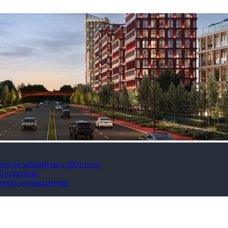
тся на минимуме с 2011 года
й торговли
дукта до максимума