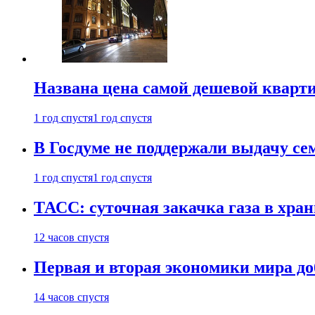
Названа цена самой дешевой кварт
1 год спустя
1 год спустя
В Госдуме не поддержали выдачу се
1 год спустя
1 год спустя
ТАСС: суточная закачка газа в хра
12 часов спустя
Первая и вторая экономики мира до
14 часов спустя