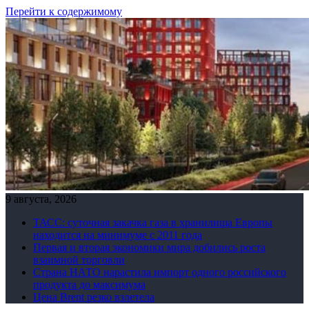
Перейти к содержимому
9 августа, 2026
ТАСС: суточная закачка газа в хранилища Европы
находится на минимуме с 2011 года
Первая и вторая экономики мира добились роста
взаимной торговли
Страна НАТО нарастила импорт одного российского
продукта до максимума
Цена Brent резко взлетела