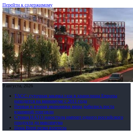
Перейти к содержимому
9 августа, 2026
ТАСС: суточная закачка газа в хранилища Европы
находится на минимуме с 2011 года
Первая и вторая экономики мира добились роста
взаимной торговли
Страна НАТО нарастила импорт одного российского
продукта до максимума
Цена Brent резко взлетела