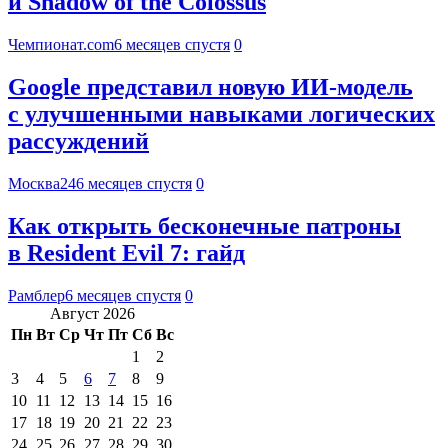
и Shadow of the Colossus
Чемпионат.com
6 месяцев спустя
0
Google представил новую ИИ-модель
с улучшенными навыками логических
рассуждений
Москва24
6 месяцев спустя
0
Как открыть бесконечные патроны
в Resident Evil 7: гайд
Рамблер
6 месяцев спустя
0
Август 2026
Пн
Вт
Ср
Чт
Пт
Сб
Вс
1
2
3
4
5
6
7
8
9
10
11
12
13
14
15
16
17
18
19
20
21
22
23
24
25
26
27
28
29
30