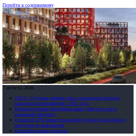
Перейти к содержимому
7 августа, 2026
ТАСС: суточная закачка газа в хранилища Европы
находится на минимуме с 2011 года
Первая и вторая экономики мира добились роста
взаимной торговли
Страна НАТО нарастила импорт одного российского
продукта до максимума
Цена Brent резко взлетела