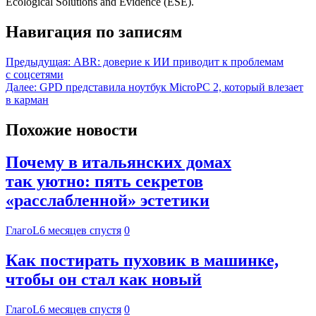
Ecological Solutions and Evidence (ESE).
Навигация по записям
Предыдущая:
ABR: доверие к ИИ приводит к проблемам
с соцсетями
Далее:
GPD представила ноутбук MicroPC 2, который влезает
в карман
Похожие новости
Почему в итальянских домах
так уютно: пять секретов
«расслабленной» эстетики
ГлагоL
6 месяцев спустя
0
Как постирать пуховик в машинке,
чтобы он стал как новый
ГлагоL
6 месяцев спустя
0