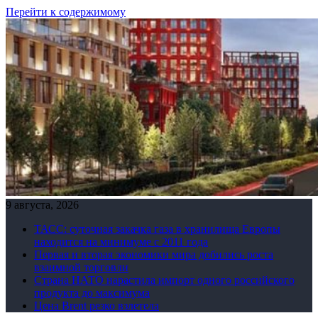
Перейти к содержимому
9 августа, 2026
ТАСС: суточная закачка газа в хранилища Европы
находится на минимуме с 2011 года
Первая и вторая экономики мира добились роста
взаимной торговли
Страна НАТО нарастила импорт одного российского
продукта до максимума
Цена Brent резко взлетела