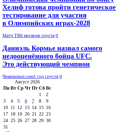
Хелиф готова пройти генетическое
тестирование для участия
в Олимпийских играх‑2028
Матч ТВ
6 месяцев спустя
0
Даниэль Кормье назвал самого
недооценённого бойца UFC.
Это действующий чемпион
Чемпионат.com
1 год спустя
0
Август 2026
Пн
Вт
Ср
Чт
Пт
Сб
Вс
1
2
3
4
5
6
7
8
9
10
11
12
13
14
15
16
17
18
19
20
21
22
23
24
25
26
27
28
29
30
31