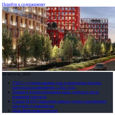
Перейти к содержимому
10 августа, 2026
ТАСС: суточная закачка газа в хранилища Европы
находится на минимуме с 2011 года
Первая и вторая экономики мира добились роста
взаимной торговли
Страна НАТО нарастила импорт одного российского
продукта до максимума
Цена Brent резко взлетела