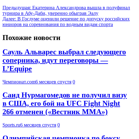
Предыдущая:
Екатерина Александрова вышла в полуфинал
турнира в Абу-Даби, уверенно обыграв Эалу
Далее:
В Госдуме оценили решение по допуску российских
юниоров на соревнования по водным видам спорта
Похожие новости
Сауль Альварес выбрал следующего
соперника, идут переговоры —
L’Equipe
Чемпионат.com
6 месяцев спустя
0
Саид Нурмагомедов не получил визу
в США, его бой на UFC Fight Night
266 отменен («Вестник ММА»)
Sports.ru
6 месяцев спустя
0
Олимпийская чемпионка по боксу