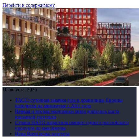
Перейти к содержимому
10 августа, 2026
ТАСС: суточная закачка газа в хранилища Европы
находится на минимуме с 2011 года
Первая и вторая экономики мира добились роста
взаимной торговли
Страна НАТО нарастила импорт одного российского
продукта до максимума
Цена Brent резко взлетела