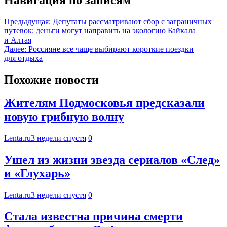
Предыдущая:
Депутаты рассматривают сбор с заграничных
путевок: деньги могут направить на экологию Байкала
и Алтая
Далее:
Россияне все чаще выбирают короткие поездки
для отдыха
Похожие новости
Жителям Подмосковья предсказали
новую грибную волну
Lenta.ru
3 недели спустя
0
Ушел из жизни звезда сериалов «След»
и «Глухарь»
Lenta.ru
3 недели спустя
0
Стала известна причина смерти