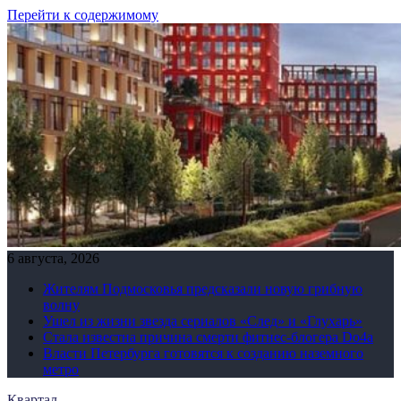
Перейти к содержимому
6 августа, 2026
Жителям Подмосковья предсказали новую грибную
волну
Ушел из жизни звезда сериалов «След» и «Глухарь»
Стала известна причина смерти фитнес-блогера Do4а
Власти Петербурга готовятся к созданию наземного
метро
Квартал