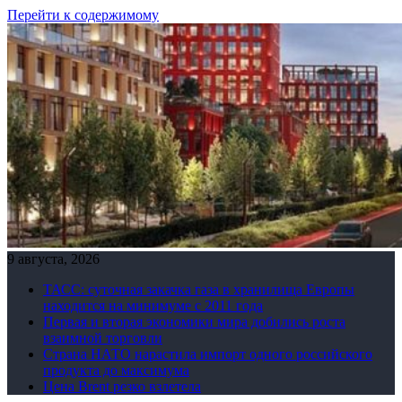
Перейти к содержимому
9 августа, 2026
ТАСС: суточная закачка газа в хранилища Европы
находится на минимуме с 2011 года
Первая и вторая экономики мира добились роста
взаимной торговли
Страна НАТО нарастила импорт одного российского
продукта до максимума
Цена Brent резко взлетела