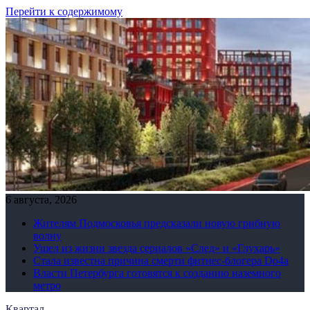
Перейти к содержимому
6 августа, 2026
Жителям Подмосковья предсказали новую грибную
волну
Ушел из жизни звезда сериалов «След» и «Глухарь»
Стала известна причина смерти фитнес-блогера Do4а
Власти Петербурга готовятся к созданию наземного
метро
Квартал