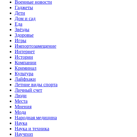
Военные новости
Гаджеты
Дети
Дом и сад
Еда
Звёзды
Здоровье
Игры
Импортозамещение
Интернет
Истории
Компании
Криминал
Культура
Лайфхаки
Летние виды спорта
Личный счет
Люди
Места
Мнения
Мода
Народная медицина
Наука
Наука и техника
Научпоп