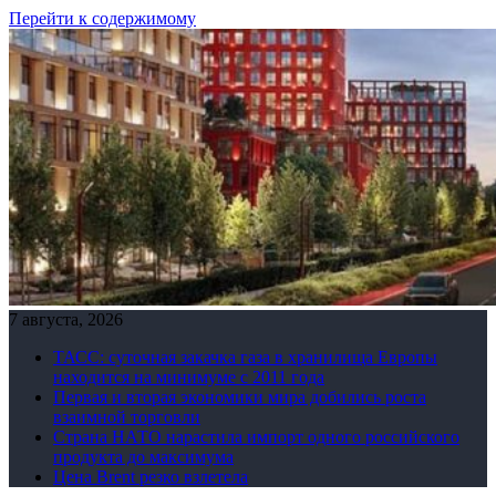
Перейти к содержимому
7 августа, 2026
ТАСС: суточная закачка газа в хранилища Европы
находится на минимуме с 2011 года
Первая и вторая экономики мира добились роста
взаимной торговли
Страна НАТО нарастила импорт одного российского
продукта до максимума
Цена Brent резко взлетела