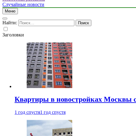
Случайные новости
Меню
Найти:
Заголовки
Квартиры в новостройках Москвы с
1 год спустя
1 год спустя