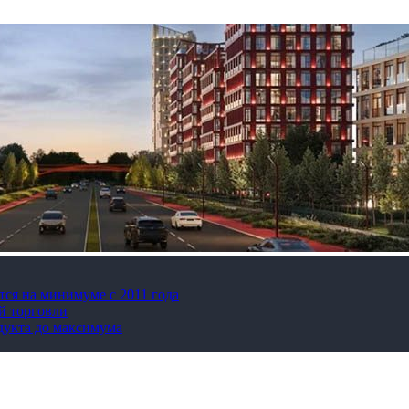
тся на минимуме с 2011 года
й торговли
дукта до максимума