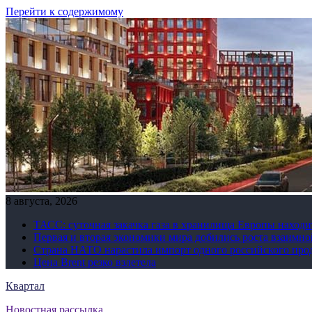
Перейти к содержимому
8 августа, 2026
ТАСС: суточная закачка газа в хранилища Европы находи
Первая и вторая экономики мира добились роста взаимно
Страна НАТО нарастила импорт одного российского про
Цена Brent резко взлетела
Квартал
Новостная рассылка