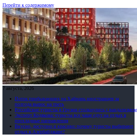
Перейти к содержимому
7 августа, 2026
Поток прибывающих на Хайнань иностранцев за
полгода вырос на треть
Российские туристы в Грузии столкнулись с вандализмом
Эксперт Кодякова: туристы все чаще едут на отдых в
прохладные направления
Вкусно, доступно и красиво: почему туристы выбирают
отдых в Азербайджане?