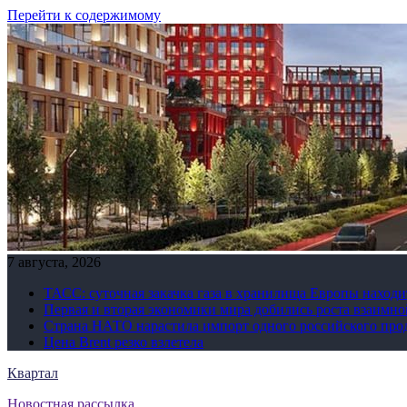
Перейти к содержимому
7 августа, 2026
ТАСС: суточная закачка газа в хранилища Европы находи
Первая и вторая экономики мира добились роста взаимно
Страна НАТО нарастила импорт одного российского про
Цена Brent резко взлетела
Квартал
Новостная рассылка