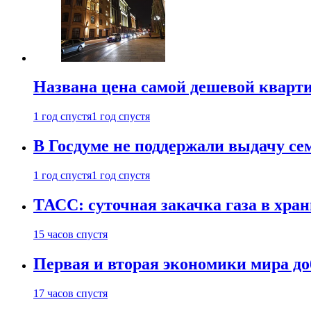
Названа цена самой дешевой кварт
1 год спустя
1 год спустя
В Госдуме не поддержали выдачу се
1 год спустя
1 год спустя
ТАСС: суточная закачка газа в хра
15 часов спустя
Первая и вторая экономики мира до
17 часов спустя