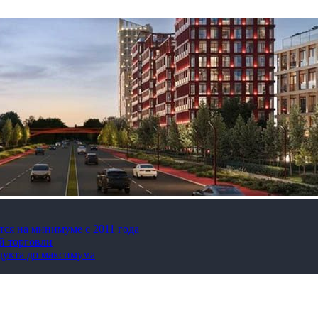
тся на минимуме с 2011 года
й торговли
дукта до максимума