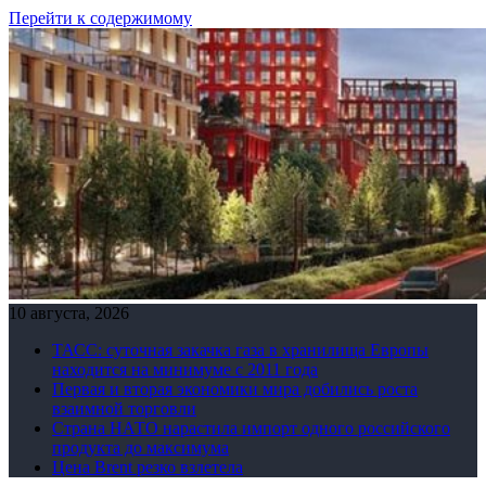
Перейти к содержимому
10 августа, 2026
ТАСС: суточная закачка газа в хранилища Европы
находится на минимуме с 2011 года
Первая и вторая экономики мира добились роста
взаимной торговли
Страна НАТО нарастила импорт одного российского
продукта до максимума
Цена Brent резко взлетела